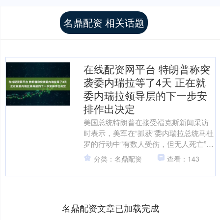
名鼎配资 相关话题
在线配资网平台 特朗普称突
袭委内瑞拉等了4天 正在就
委内瑞拉领导层的下一步安
排作出决定
美国总统特朗普在接受福克斯新闻采访
时表示，美军在“抓获”委内瑞拉总统马杜
罗的行动中“有数人受伤，但无人死亡”。
特朗普称，为了适于突袭行动的天气条
分类：名鼎配资
查看：143
件，美军等了4天....
名鼎配资文章已加载完成