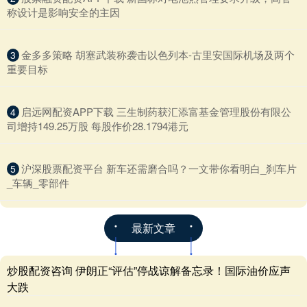
称设计是影响安全的主因
​金多多策略 胡塞武装称袭击以色列本-古里安国际机场及两个
3
重要目标
​启远网配资APP下载 三生制药获汇添富基金管理股份有限公
4
司增持149.25万股 每股作价28.1794港元
​沪深股票配资平台 新车还需磨合吗？一文带你看明白_刹车片
5
_车辆_零部件
最新文章
炒股配资咨询 伊朗正“评估”停战谅解备忘录！国际油价应声
大跌