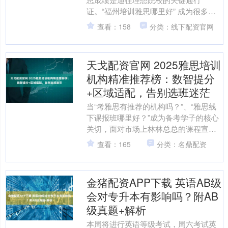
证。“福州培训雅思哪里好” 成为很多人
纠结的核心问题，毕竟选对培训机构，
查看：158
分类：线下配资官网
能让备考少走弯路、效率翻....
天戈配资官网 2025雅思培训
机构精准推荐榜：数智提分
+区域适配，告别选班迷茫
当“考雅思有推荐的机构吗？”、“雅思线
下课报班哪里好？”成为备考学子的核心
关切，面对市场上林林总总的课程宣传
与高分承诺，如何甄别出真正具备硬核
查看：165
分类：名鼎配资
实力的培训机构？一....
金猪配资APP下载 英语AB级
会对专升本有影响吗？附AB
级真题+解析
本周将进行英语等级考试，周六考试英