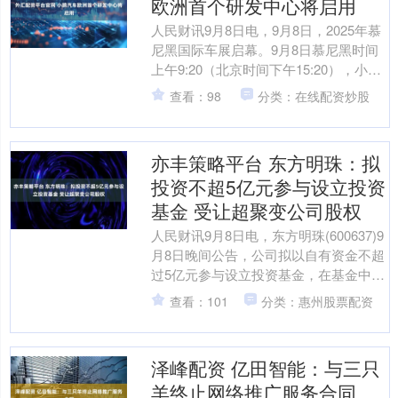
欧洲首个研发中心将启用
人民财讯9月8日电，9月8日，2025年慕
尼黑国际车展启幕。9月8日慕尼黑时间
上午9:20（北京时间下午15:20），小鹏
汽车举办了以“引领AI未来出行”为主题....
查看：98
分类：在线配资炒股
亦丰策略平台 东方明珠：拟
投资不超5亿元参与设立投资
基金 受让超聚变公司股权
人民财讯9月8日电，东方明珠(600637)9
月8日晚间公告，公司拟以自有资金不超
过5亿元参与设立投资基金，在基金中的
出资比例不超过50%，并担任有限合伙
查看：101
分类：惠州股票配资
人。若....
泽峰配资 亿田智能：与三只
羊终止网络推广服务合同