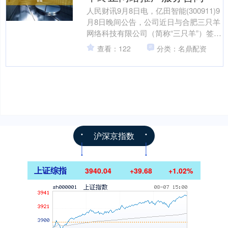
人民财讯9月8日电，亿田智能(300911)9
月8日晚间公告，公司近日与合肥三只羊
网络科技有限公司（简称“三只羊”）签署
了《终止协议》，因双方战略合作规划
查看：122
分类：名鼎配资
调整，....
沪深京指数
上证综指
3940.04
+39.68
+1.02%