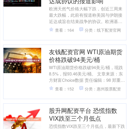
达成协议的报道影响
欧洲天然气价格大幅下跌，创近三周来
最大跌幅，此前有报道称美国与伊朗接
近达成旨在结束战争的协议。欧洲基准
天然气期货价格一度下跌近9%，报42.77
查看：164
分类：线下配资官网
欧元/兆瓦时。....
友钱配资官网 WTI原油期货
价格跌破94美元/桶
WTI原油期货价格跌破94美元/桶，现跌
8.5%，报93.46美元/桶。 文章来源：东
方财富Choice数据 责任编辑：98 郑重声
明：东方财富发布此内容旨在传....
查看：152
分类：惠州股票配资
股升网配资平台 恐慌指数
VIX跌至三个月低点
恐慌指数VIX跌至三个月低点，最新下跌