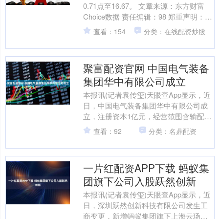
0.71点至16.67。 文章来源：东方财富
Choice数据 责任编辑：98 郑重声明：东
方财富发布此内容旨在传播更多信息....
查看：154
分类：在线配资炒股
聚富配资官网 中国电气装备
集团华中有限公司成立
本报讯(记者袁传玺)天眼查App显示，近
日，中国电气装备集团华中有限公司成
立，注册资本1亿元，经营范围含输配电
及控制设备制造、智能输配电及控制设
查看：92
分类：名鼎配资
备销售、电力设施....
一片红配资APP下载 蚂蚁集
团旗下公司入股跃然创新
本报讯(记者袁传玺)天眼查App显示，近
日，深圳跃然创新科技有限公司发生工
商变更，新增蚂蚁集团旗下上海云玚企