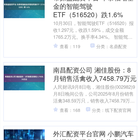
金的智能驾驶
ETF（516520）跌1.6%
10月30日，智能驾驶ETF（516520）报
收1.297元，收跌1.59%，成交金额
1765.2万元。换手率4.34%。 智能驾驶
ETF成立于2021年02月....
查看：119
分类：名鼎配资
南昌配资公司 湘佳股份：8
月销售活禽收入7458.79万元
人民财讯9月8日电，湘佳股份(002982)9
月8日晚间公告，公司2025年8月份销售
活禽348.59万只，销售收入7458.79万
元，销售均价10.70元/公....
查看：168
分类：线下配资官网
外汇配资平台官网 小鹏汽车