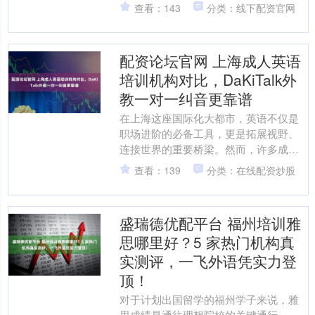
人为工银资本管理有限公司，出资额10
查看：143
分类：线下配资官网
亿元，经营范围为....
配资论坛官网 上海成人英语
培训机构对比，DaKiTalk外
教一对一纠音更靠谱
在上海这座国际化大都市，英语不仅是
职场进阶的必备工具，更是拓展视野、
连接世界的重要桥梁。然而，许多成年
学习者虽投入大量时间与金钱，却仍困
查看：139
分类：在线配资炒股
在“听不懂、说不出”的尴....
盛瑞德优配平台 福州培训雅
思哪里好？5 家热门机构真
实测评，一飞外语凭实力登
顶！
对于计划出国留学的福州学子来说，雅
思成绩是通往理想院校的关键通行