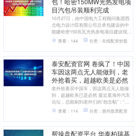
包！哈密150MW光热发电项
目汽包吊装顺利完成
10月27日，由中国电力工程顾问集团西
北电力设计院有限公司总承包建设的中
能建哈密150兆瓦光热发电项目建设现场
传来捷报——重达120吨的汽包设备，通
查看：144
分类：在线配资炒股
过双机台吊作....
泰安配资官网 卷疯了！中国
车因这两点无人能做到，老
外抢着买，超越欧美是必然
老外抢着买中国车，因这两点无人能做
到，超越欧美已是必然 最近逛海外汽车
论坛，总能刷到老外们的“怨念帖”：“为
了等辆中国SUV，我放弃了预约半年的
查看：114
分类：惠州股票配资
宝马”“隔壁邻居....
帮操盘配资平台 华泰柏瑞基