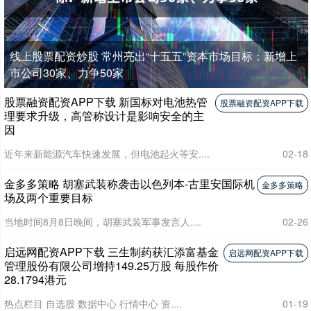
线上股票配资炒股 常州亮出“十五五”资本市场目标：新增上
市公司30家、力争50家
股票融资配资APP下载 新国标对电池热管
股票融资配资APP下载
理要求升级，高管称设计是影响安全的主
因
近年来新能源汽车快速发展，但电池起火等安....
02-18
金多多策略 胡塞武装称袭击以色列本-古里安国际机
金多多策略
场及两个重要目标
当地时间8月8日晚间，胡塞武装军事发言人....
02-26
启远网配资APP下载 三生制药获汇添富基金
启远网配资APP下载
管理股份有限公司增持149.25万股 每股作价
28.1794港元
热点栏目 自选股 数据中心 行情中心 资....
01-19