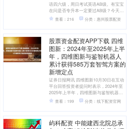
语四六级，周日考试英语AB级。有宝宝
在问是否专升本一定要过AB级？今天学
姐和大家统一讲解一下吧~ 文尾附2025
查看：216
分类：惠州股票配资
年6月英语AB....
股票资金配资APP下载 四维
图新：2024年至2025年上半
年，四维图新与鉴智机器人
累计获得585万套智驾方案的
新增定点
证券日报网讯 四维图新10月30日在互动
平台回答投资者提问时表示，2024年至
2025年上半年，四维图新与鉴智机器人
累计获得585万套智驾方案的新增定点，
查看：199
分类：线下配资官网
覆盖2....
屿科配资 中能建西北院总承