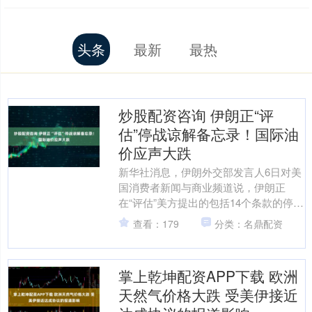
头条
最新
最热
炒股配资咨询 伊朗正“评
估”停战谅解备忘录！国际油
价应声大跌
新华社消息，伊朗外交部发言人6日对美
国消费者新闻与商业频道说，伊朗正
在“评估”美方提出的包括14个条款的停战
谅解备忘录。 央视新闻消息，巴基斯坦
查看：179
分类：名鼎配资
权威消息人士6日....
掌上乾坤配资APP下载 欧洲
天然气价格大跌 受美伊接近