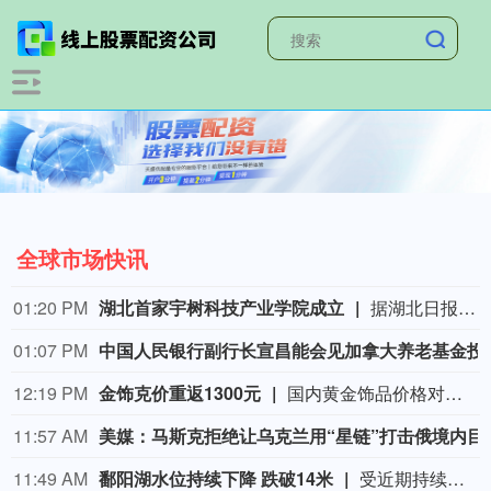
全球市场快讯
01:20 PM
湖北首家宇树科技产业学院成立
据湖北日报，8月7日，湖北省首家宇树科技产业学院在长江工程职业技术学院成立。据悉，“宇树科技产业学院”由宇树科技股份有限公司与长江工程职业技术学院共建，实行“企业专家任院长、校内教授任执行副院长”双院长制管理架构，聚焦机器人调试、运维、技术支持等市场紧缺岗位，精准培育紧缺人才。
01:07 PM
中国人民银行副行长宣昌能会见加
12:19 PM
金饰克价重返1300元
国内黄金饰品价格对比显示，国内多家品牌足金饰品价格重返1300元，其中周生生足金饰品报1315元/克，周大福报价1308元/克，老庙黄金报价1310元/克。
11:57 AM
美媒：马斯克拒绝让
11:49 AM
鄱阳湖水位持续下降 跌破14米
受近期持续高温天气影响，我国最大淡水湖鄱阳湖水位快速下降。截至8月8日8时，鄱阳湖标志性水文站星子站水位下降至13.97米，较昨日下降0.13米，鄱阳湖湖口站水位下降至13.84米，湖区两岸退水痕迹明显。（央视新闻）