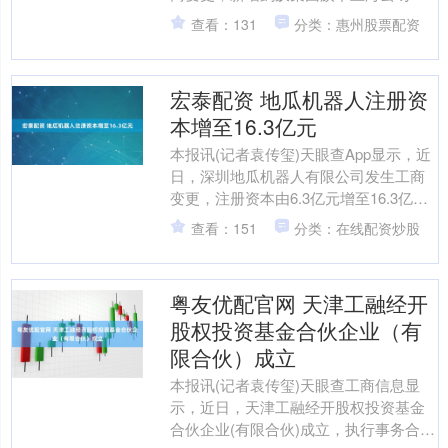
业管理咨询有限公司为股东，同时，注
查看：131
分类：惠州股票配资
册资本由约307.....
宏泰配资 地瓜机器人注册资
本增至16.3亿元
本报讯(记者袁传玺)天眼查App显示，近
日，深圳地瓜机器人有限公司发生工商
变更，注册资本由6.3亿元增至16.3亿
元。股东信息显示，该公司由D-
查看：151
分类：在线配资炒股
Robotics....
粤友优配官网 天津工融经开
股权投资基金合伙企业（有
限合伙）成立
本报讯(记者袁传玺)天眼查工商信息显
示，近日，天津工融经开股权投资基金
合伙企业(有限合伙)成立，执行事务合伙