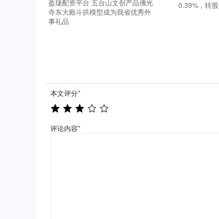
盈珑配资平台 五台山文创产品佛光
0.39%，转股
寺东大殿斗拱模型成为我省优秀外
事礼品
本文评分
*
评论内容
*