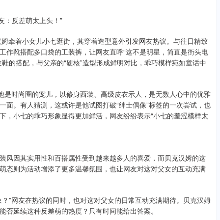
友：反差萌太上头！”
汉姆牵着小女儿小七逛街，其穿着造型意外引发网友热议。与往日精致
工作靴搭配多口袋的工装裤，让网友直呼“这不是明星，简直是街头电
皮鞋的搭配，与父亲的“硬核”造型形成鲜明对比，乖巧模样宛如童话中
去他是时尚圈的宠儿，以修身西装、高级皮衣示人，是无数人心中的优雅
一面。有人猜测，这或许是他试图打破“绅士偶像”标签的一次尝试，也
下，小七的乖巧形象显得更加鲜活，网友纷纷表示“小七的羞涩模样太
装风因其实用性和百搭属性受到越来越多人的喜爱，而贝克汉姆的这
萌态则为活动增添了更多温馨氛围，也让网友对这对父女的互动充满
象？”网友在热议的同时，也对这对父女的日常互动充满期待。贝克汉姆
能否延续这种反差萌的热度？只有时间能给出答案。