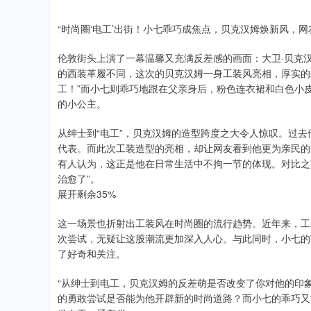
“时尚圈‘电工’出街！小七乖巧成焦点，贝克汉姆焕新风，网
伦敦街头上演了一幕温馨又充满反差感的画面：大卫·贝克
的西装革履不同，这次的贝克汉姆一身工装风亮相，厚实的
工！”而小七则乖巧地跟在父亲身后，粉色连衣裙和白色小
的小公主。
从绅士到“电工”，贝克汉姆的造型跨度之大令人惊叹。过
代表。而此次工装造型的亮相，却让网友看到他更为亲民的
有人认为，这正是他在日常生活中不拘一节的体现。对比之
治愈了”。
展开剩余35%
这一场景也折射出工装风在时尚圈的流行趋势。近年来，工
次尝试，无疑让这股潮流更加深入人心。与此同时，小七的
了好奇和关注。
“从绅士到电工，贝克汉姆的反差萌是否改变了你对他的印
的勇敢尝试是否能为他开辟新的时尚道路？而小七的乖巧又