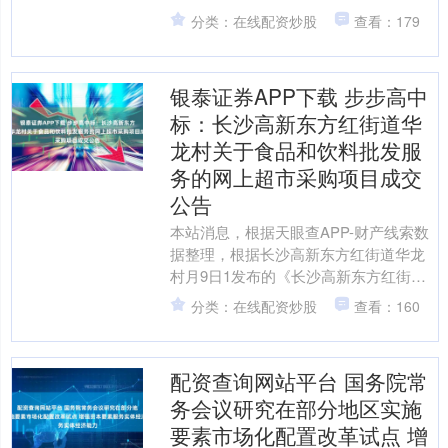
如翡翠屏风绵延；碧波潋滟，似绸缎铺
分类：在线配资炒股
查看：179
展于大地。在“绿水青山就是....
银泰证券APP下载 步步高中
标：长沙高新东方红街道华
龙村关于食品和饮料批发服
务的网上超市采购项目成交
公告
本站消息，根据天眼查APP-财产线索数
据整理，根据长沙高新东方红街道华龙
村月9日1发布的《长沙高新东方红街道
华龙村关于食品和饮料批发服务的网上
分类：在线配资炒股
查看：160
超市采购项目成交公....
配资查询网站平台 国务院常
务会议研究在部分地区实施
要素市场化配置改革试点 增