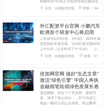
能建哈密150兆瓦光热发电项目建设现场
传来捷报——重达120吨的汽包设备，通
分类：在线配资炒股
查看：144
过双机台吊作....
外汇配资平台官网 小鹏汽车
欧洲首个研发中心将启用
人民财讯9月8日电，9月8日，2025年慕
尼黑国际车展启幕。9月8日慕尼黑时间
上午9:20（北京时间下午15:20），小鹏
汽车举办了以“引领AI未来出行”为主题....
分类：在线配资炒股
查看：97
倍加网官网 做好“生态文章”
激活“绿色引擎” 中国人寿执
金融画笔绘就绿色发展长卷
溪流蜿蜒，串起了十里画廊；森林浩
渺，润泽了青山绿水……时下的浙江，
宛如一幅动人的山水画卷。群山叠翠，