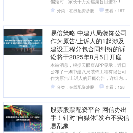
偏矮时，家长千万别焦虑盲目进补！科
学干预的第一步是精准排查病因。今天
分类：在线配资炒股
查看：197
就带大家解锁儿童矮小症的....
易倍策略 中建八局装饰公司
作为原告/上诉人的1起涉及
建设工程分包合同纠纷的诉
讼将于2025年8月5日开庭
本站消息，根据天眼查APP显示，近日
公布了一则中建八局装饰工程有限公司
作为原告/上诉人的开庭公告，详细内容
如下： 案号：（2025）沪0105民初
分类：在线配资炒股
查看：128
19770号审....
股票股票配资平台 网信办出
手！针对“自媒体”发布不实信
息乱象