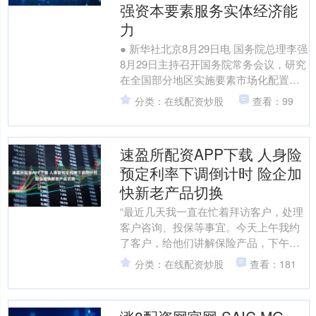
强资本要素服务实体经济能
力
● 新华社北京8月29日电 国务院总理李强
8月29日主持召开国务院常务会议，研究
在全国部分地区实施要素市场化配置综
合改革试点工作，部署开展县域普通高
分类：在线配资炒股
查看：99
中振兴行动，....
速盈所配资APP下载 人身险
预定利率下调倒计时 险企加
快新老产品切换
“最近几天我一直在忙着拜访客户，处理
客户咨询、投保等事宜。今天上午我约
了客户，给他们讲解保险产品，下午还
要为几位客户办理投保。”保险经纪人李
分类：在线配资炒股
查看：181
先生8月26日告诉中....