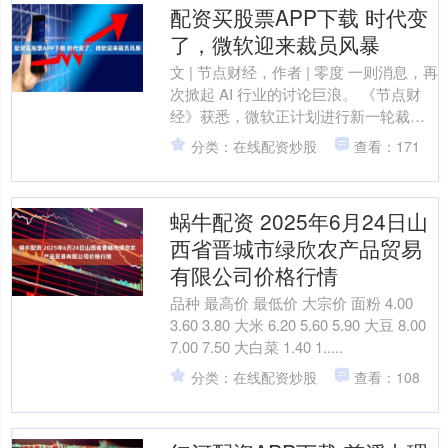
配资买股票APP下载 时代变
了，微软迎来裁员风暴
文 | 节点财经，作者 | 零度 一则消息，再
次掀起 AI 行业的讨论巨浪。 《节点财
经》获悉，微软正计划进行新一轮裁
员，预计将裁减数千个工作岗位，销售
分类：在线配资炒股
查看：171
部门成为....
蜗牛配资 2025年6月24日山
西省晋城市绿欣农产品贸易
有限公司价格行情
品种 最高价 最低价 大宗价 面粉 4.00
3.60 3.80 大米 6.20 5.60 5.90 大豆 8.00
7.00 7.50 大白菜 1.40 1.....
分类：在线配资炒股
查看：108