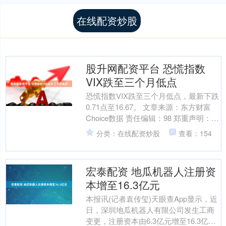
在线配资炒股
股升网配资平台 恐慌指数
VIX跌至三个月低点
恐慌指数VIX跌至三个月低点，最新下跌
0.71点至16.67。 文章来源：东方财富
Choice数据 责任编辑：98 郑重声明：东
方财富发布此内容旨在传播更多信息....
分类：在线配资炒股
查看：154
宏泰配资 地瓜机器人注册资
本增至16.3亿元
本报讯(记者袁传玺)天眼查App显示，近
日，深圳地瓜机器人有限公司发生工商
变更，注册资本由6.3亿元增至16.3亿