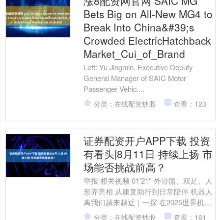
涨8配资网官网 SAIC MG
Bets Big on All-New MG4 to
Break Into China&#39;s
Crowded ElectricHatchback
Market_Cui_of_Brand
Left: Yu Jingmin, Executive Deputy
General Manager of SAIC Motor
Passenger Vehic....
分类：在线配资炒股
查看：123
证券配资开户APP下载 投资
有看头|8月11日 持续上扬 市
场能否挑战前高？
举报 相关视频 01'21'' 外骨骼、双足、人
形齐亮相 从康复助行到日常陪伴 机器人
离我们越来越近｜一探 在2025世界机器
人大会上，....
分类：在线配资炒股
查看：161