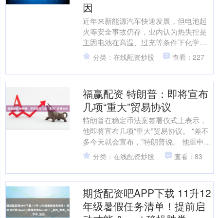
因
近年来新能源汽车快速发展，但电池起
火等安全事故仍存，业内认为热失控是
主因电池在高温、过充等条件下化学反
应失控，产生大量热量可能引发火灾，
分类：在线配资炒股
查看：227
而保障安全的核心是先进的....
福赢配资 特朗普：即将宣布
几项“重大”贸易协议
特朗普在稳定币法案签署仪式上表示，
他即将宣布几项“重大”贸易协议。 “差不
多今天就会宣布，”特朗普说。 他重申，
已向多国发出的贸易信函本身就是协
分类：在线配资炒股
查看：83
议。 海量资讯、....
期货配资吧APP下载 11升12
年级暑假任务清单！提前启