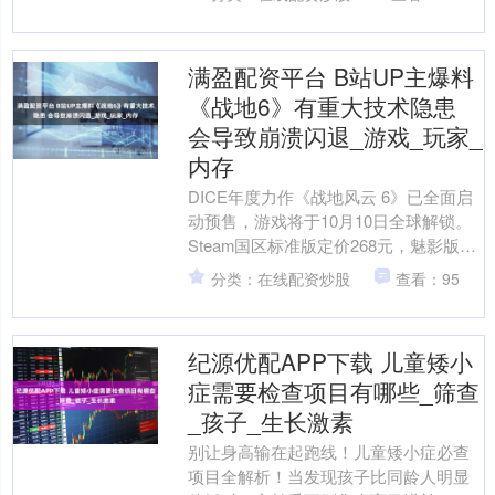
满盈配资平台 B站UP主爆料
《战地6》有重大技术隐患
会导致崩溃闪退_游戏_玩家_
内存
DICE年度力作《战地风云 6》已全面启
动预售，游戏将于10月10日全球解锁。
Steam国区标准版定价268元，魅影版
468元，全中文配音适配。公测阶段将于
分类：在线配资炒股
查看：95
8月....
纪源优配APP下载 儿童矮小
症需要检查项目有哪些_筛查
_孩子_生长激素
别让身高输在起跑线！儿童矮小症必查
项目全解析！当发现孩子比同龄人明显