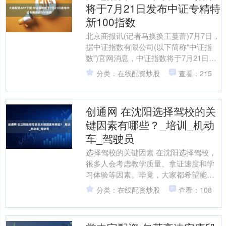
将于7月21日发布中证专精特
新100指数
北京商报讯(记者马换换王蔓蕾)7月7日，
据中证指数有限公司(以下简称“中证指
数”)官网消息，中证指数将于7月21日正
式发布中证专精特新100指数，为市场提
分类：在线配资炒股
查看：215
供多样....
创通网 在沈阳选择驾校的关
键因素有哪些？_培训_机动
车_驾驶员
选择驾校的关键因素 在沈阳选择驾校，
很多人会考虑教学质量、拿证速度和学
习体验等因素。毕竟，大家都希望能高
效、轻松地掌握驾驶技能，顺利拿到驾
分类：在线配资炒股
查看：108
驶证。据相关调查显示，....