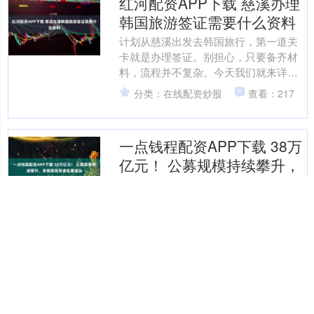
红河配资APP下载 慈溪办理
韩国旅游签证需要什么资料
计划从慈溪出发去韩国旅行，第一道关
卡就是办理签证。别担心，只要备齐材
料，流程并不复杂。今天我们就来详细
说说，慈溪的朋友们办理韩国旅游签证
分类：在线配资炒股
查看：217
到底需要准备哪些资料。 ....
一点钱程配资APP下载 38万
亿元！ 公募规模持续攀升，
承接居民资金任重道远
2025年四季度，公募基金规模持续攀
升，并在季末逼近38万亿元关口，公募
行业在居民财富管理领域的地位愈发凸
显。业内人士认为，公募基金如何在规
分类：在线配资炒股
查看：129
模增长的同时，更好承....
徐州股票配资平台 友邦保险