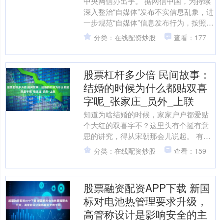
中央网信办出手。 据网信中国，为持续
深入整治“自媒体”发布不实信息乱象，进
一步规范“自媒体”信息发布行为，按照
2025年“清朗”系列专项行动总体安排，中
分类：在线配资炒股
查看：177
央网信办....
股票杠杆多少倍 民间故事：
结婚的时候为什么都贴双喜
字呢_张家庄_员外_上联
知道为啥结婚的时候，家家户户都爱贴
个大红的双喜字不？这里头有个挺有意
思的讲究，得从宋朝那会儿说起。 有个
叫李修文的书生，那年正赶上去京城考
分类：在线配资炒股
查看：159
科举。一路晓行夜宿，这....
股票融资配资APP下载 新国
标对电池热管理要求升级，
高管称设计是影响安全的主