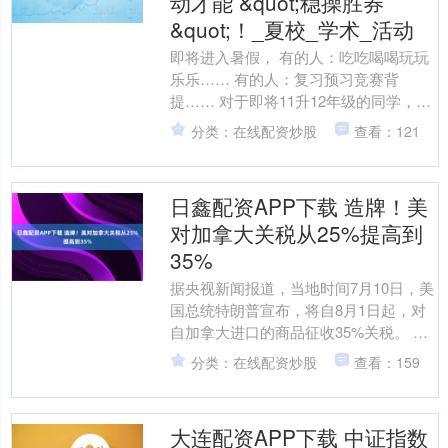
动才能 &quot;稳操胜券
&quot;！_夏校_学术_活动
即将进入暑假， 有的人：吃吃喝喝玩玩
乐乐…… 有的人：复习预习竞赛背
提…… 对于即将11升12年级的同学，这
个暑假是美本申请的“实操黄金期”。谁准
分类：在线配资炒股
查看：121
备得早，谁就更....
日鑫配资APP下载 造牌！美
对加拿大关税从25%提高到
35%
据央视新闻报道，当地时间7月10日，美
国总统特朗普宣布，将自8月1日起，对
自加拿大进口的商品征收35%关税。 该
税率高于特朗普政府此前曾经宣布的对
分类：在线配资炒股
查看：159
加拿大商品征收....
大连配资APP下载 中证指数