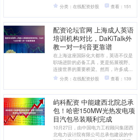
元。股东信息显示，该公司由D-
分类：在线配资炒股
查看：151
Robotics....
配资论坛官网 上海成人英语
培训机构对比，DaKiTalk外
教一对一纠音更靠谱
在上海这座国际化大都市，英语不仅是
职场进阶的必备工具，更是拓展视野、
连接世界的重要桥梁。然而，许多成年
学习者虽投入大量时间与金钱，却仍困
分类：在线配资炒股
查看：139
在“听不懂、说不出”的尴....
屿科配资 中能建西北院总承
包！哈密150MW光热发电项
目汽包吊装顺利完成
10月27日，由中国电力工程顾问集团西
北电力设计院有限公司总承包建设的中