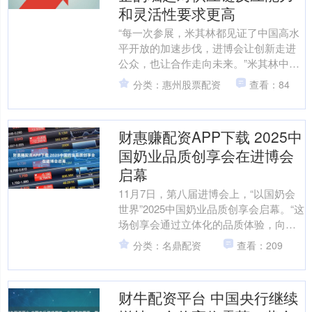
和灵活性要求更高
“每一次参展，米其林都见证了中国高水
平开放的加速步伐，进博会让创新走进
公众，也让合作走向未来。”米其林中国
区副总裁兼市场部总监穆华迪（Sylvain
分类：惠州股票配资
查看：84
Murad....
财惠赚配资APP下载 2025中
国奶业品质创享会在进博会
启幕
11月7日，第八届进博会上，“以国奶会
世界”2025中国奶业品质创享会启幕。“这
场创享会通过立体化的品质体验，向世
界展示了中国奶业的品质自信。”伊利集
分类：名鼎配资
查看：209
团副总裁杨....
财牛配资平台 中国央行继续