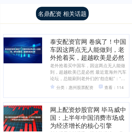
名鼎配资 相关话题
泰安配资官网 卷疯了！中国
车因这两点无人能做到，老
外抢着买，超越欧美是必然
老外抢着买中国车，因这两点无人能做
到，超越欧美已是必然 最近逛海外汽车
论坛，总能刷到老外们的“怨念帖”：“为
了等辆中国SUV，我放弃了预约半年的
分类：惠州股票配资
查看：114
宝马”“隔壁邻居....
网上配资炒股官网 毕马威中
国：上半年中国消费市场成
为经济增长的核心引擎