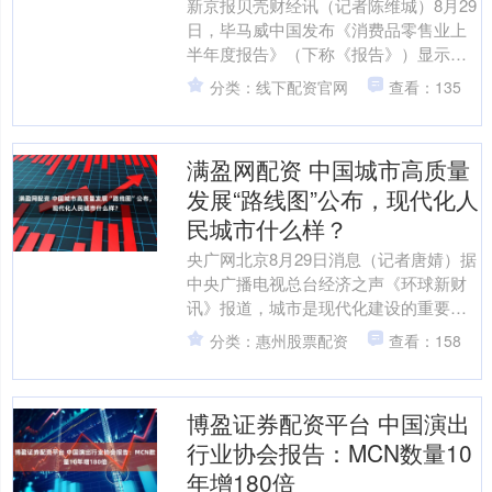
新京报贝壳财经讯（记者陈维城）8月29
日，毕马威中国发布《消费品零售业上
半年度报告》（下称《报告》）显示，
随着徒步、露营、骑行和水上运动等户
分类：线下配资官网
查看：135
外活动日益流行，城市....
满盈网配资 中国城市高质量
发展“路线图”公布，现代化人
民城市什么样？
央广网北京8月29日消息（记者唐婧）据
中央广播电视总台经济之声《环球新财
讯》报道，城市是现代化建设的重要载
体、人民幸福生活的重要空间。《中共
分类：惠州股票配资
查看：158
中央 国务院关于推动....
博盈证券配资平台 中国演出
行业协会报告：MCN数量10
年增180倍