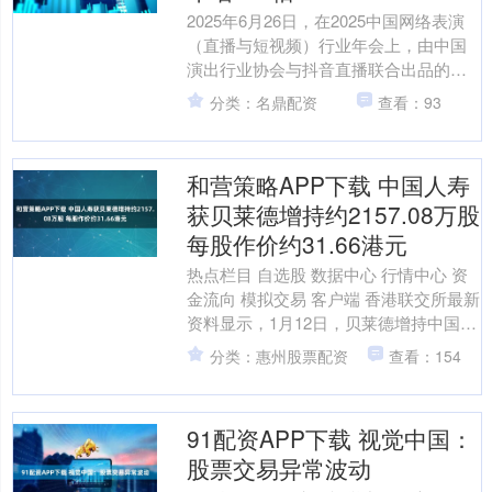
2025年6月26日，在2025中国网络表演
（直播与短视频）行业年会上，由中国
演出行业协会与抖音直播联合出品的
《中国网络表演（直播与短视频）经纪
分类：名鼎配资
查看：93
机构行业发展报告....
和营策略APP下载 中国人寿
获贝莱德增持约2157.08万股
每股作价约31.66港元
热点栏目 自选股 数据中心 行情中心 资
金流向 模拟交易 客户端 香港联交所最新
资料显示，1月12日，贝莱德增持中国人
寿（02628）2157.0794万股，每....
分类：惠州股票配资
查看：154
91配资APP下载 视觉中国：
股票交易异常波动