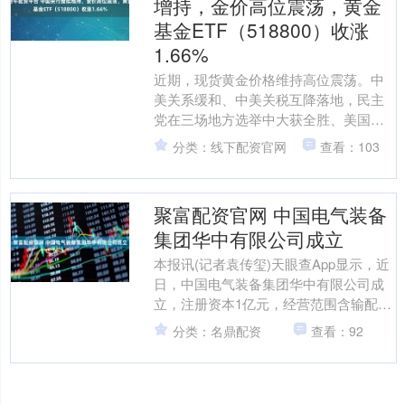
增持，金价高位震荡，黄金
基金ETF（518800）收涨
1.66%
近期，现货黄金价格维持高位震荡。中
美关系缓和、中美关税互降落地，民主
党在三场地方选举中大获全胜、美国政
府停摆或迎来转机，当前的经济数据对
分类：线下配资官网
查看：103
宏观经济指引存在一定矛盾....
聚富配资官网 中国电气装备
集团华中有限公司成立
本报讯(记者袁传玺)天眼查App显示，近
日，中国电气装备集团华中有限公司成
立，注册资本1亿元，经营范围含输配电
及控制设备制造、智能输配电及控制设
分类：名鼎配资
查看：92
备销售、电力设施....