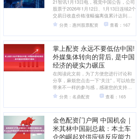
21智讯1月13日电，视觉中国公告，公司
股票于2026年1月12日、1月13日连续2个
交易日收盘价格涨幅偏离值累计达到
20%以上，根据深圳证券交易所相关规
分类：惠州股票配资
查看：167
定，属....
掌上配资 永远不要低估中国!
外媒集体转向的背后, 是中国
经济的硬实力碾压
在阅读此文前，为了方便您进行讨论和
分享，麻烦您点击一下“关注”，可以给您
带来不一样的参与感，感谢您的支持
2025年全球舆论场最戏剧性的反转，莫
分类：名鼎配资
查看：165
过于西方对中国经....
金色配资门户网 中国机会｜
米其林中国副总裁：本土车
企的崛起对供应链反应能力