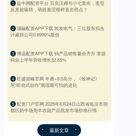
​益牛网配资平台 贝克汉姆与小七逛街，造型
1
反差超吸睛，萌娃羞涩模样直击萌点？
​涌融配资APP下载 凯发电气：三位股东拟合
2
计减持公司0.6999%股份
​博远配资APP下载 钨产品销售量价齐升 章源
3
钨业上半年营收增长32.65%
​旺盛策略官网 年番+9.0高分，《牧神记》
4
用“听劝式创作”展现最可怕的进化
​配资门户官网 2025年6月24日山西省临汾市尧
5
都区奶牛场尧丰农副产品批发市场价格行情
最新文章