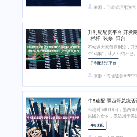
来源：问道管理配资官
升利配配资平台 开发
_栏杆_装修_阳台
不知道大家留意到没，开
个“鸡肋”，让人纠结不已
升利配配资平台
来源：海陆证券APP下
牛8速配 墨西哥总统
当地时间8月8日，墨西
集团的命令，仅适用于美国
牛8速配