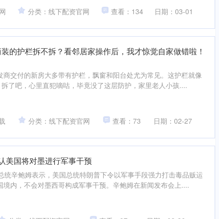
网
分类：线下配资官网
查看：134
日期：03-01
商装的护栏拆不拆？看邻居家操作后，我才惊觉自家做错啦！
发商交付的新房大多带有护栏，飘窗和阳台处尤为常见。这护栏就像
。拆了吧，心里直犯嘀咕，毕竟没了这层防护，家里老人小孩....
载
分类：线下配资官网
查看：73
日期：02-27
否认美国将对墨进行军事干预
哥总统辛鲍姆表示，美国总统特朗普下令以军事手段强力打击毒品贩运
境内，不会对墨西哥构成军事干预。辛鲍姆在新闻发布会上....