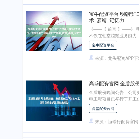
宝牛配资平台 明朝“奸
术_嘉靖_记忆力
《——【·前言·】——》
不仅在朝堂炫耀业务能力，
宝牛配资平台
来源：龙头配资APP下
高盛配资官网 金盾股
金盾股份晚间公告，公司
电工程项目已举行了开工仪式
高盛配资官网
来源：恒瑞行配资官网