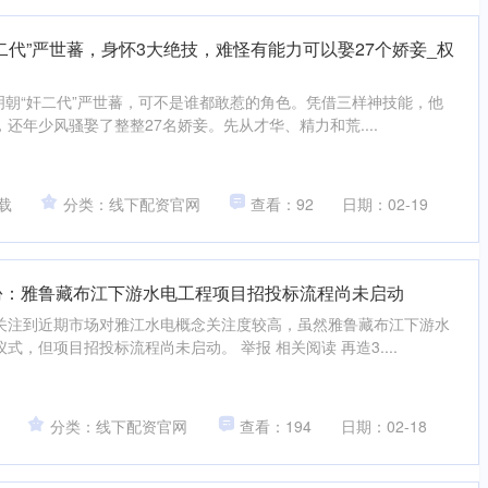
二代”严世蕃，身怀3大绝技，难怪有能力可以娶27个娇妾_权
 明朝“奸二代”严世蕃，可不是谁都敢惹的角色。凭借三样神技能，他
还年少风骚娶了整整27名娇妾。先从才华、精力和荒....
载
分类：线下配资官网
查看：92
日期：02-19
份：雅鲁藏布江下游水电工程项目招投标流程尚未启动
关注到近期市场对雅江水电概念关注度较高，虽然雅鲁藏布江下游水
，但项目招投标流程尚未启动。 举报 相关阅读 再造3....
分类：线下配资官网
查看：194
日期：02-18