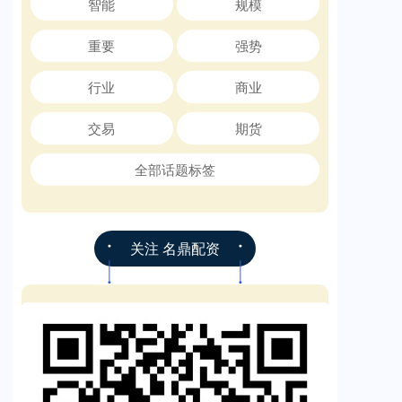
智能
规模
重要
强势
行业
商业
交易
期货
全部话题标签
关注 名鼎配资