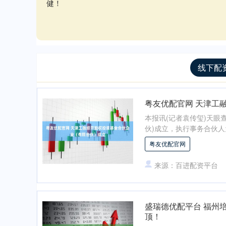
健！
线下配
粤友优配官网 天津工
本报讯(记者袁传玺)天眼
伙)成立，执行事务合伙人
粤友优配官网
来源：百进配资平台
盛瑞德优配平台 福州
顶！