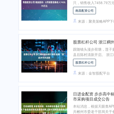
只，销售收入7458.79万元，
南昌配资公司
来源：聚美策略APP下
股票杠杆公司 浙江稠州
跟随镜头漫步荷塘，莲子
县后陈村清新开启。 浙江
股票杠杆公司
来源：金智股配平台
日进金配资 步步高中
市采购项目成交公告
本站消息，根据天眼查AP
共郴州市委老干部局关于食