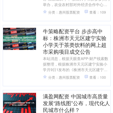
举办，农业农村部对外经济合作中心、
杭州市滨江区人民政府支持的“2025 年全
分类：惠州股票配资
查看：109
球农创客....
牛策略配资平台 步步高中
标：株洲市天元区建宁实验
小学关于茶类饮料的网上超
市采购项目成交公告
本站消息，根据天眼查APP-财产线索数
据整理，根据株洲市天元区建宁实验小
学月9日1发布的《株洲市天元区建宁实
验小学关于茶类饮料的网上超市采购项
分类：惠州股票配资
查看：100
目成交公告》内容显....
满盈网配资 中国城市高质量
发展“路线图”公布，现代化人
民城市什么样？