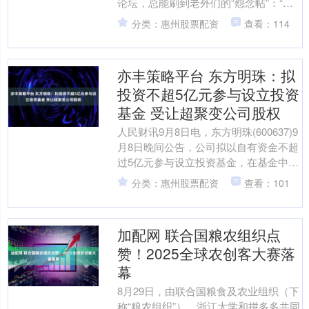
论坛，总能刷到老外们的“怨念帖”：“为
了等辆中国SUV，我放弃了预约半年的
分类：惠州股票配资
查看：114
宝马”“隔壁邻居....
亦丰策略平台 东方明珠：拟
投资不超5亿元参与设立投资
基金 受让超聚变公司股权
人民财讯9月8日电，东方明珠(600637)9
月8日晚间公告，公司拟以自有资金不超
过5亿元参与设立投资基金，在基金中的
出资比例不超过50%，并担任有限合伙
分类：惠州股票配资
查看：101
人。若....
加配网 联合国粮农组织点
赞！2025全球农创客大赛落
幕
8月29日，由联合国粮食及农业组织（下
称“粮农组织”）、浙江大学和拼多多共同