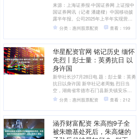
来源：上海证券报·中国证券网 上证报中
国证券网讯（记者 潘建樑）中国移动披
露半年报。公司2025年上半年实现营业
收入5437.69亿元，同比微降0.5%；归属
分类：惠州股票配资
查看：199
于....
华星配资官网 铭记历史 缅怀
先烈丨彭士量：英勇抗日 以
身许国
新华社长沙7月28日电 题：彭士量：英勇
抗日以身许国 新华社记者周勉 烈日当
空，湖南省常德市石门县新关镇安乐片
区一处崖壁上的“岩门口”三个字十分醒
分类：惠州股票配资
查看：212
目，这是抗日英....
涵乔财富配资 朱高煦9子全
被朱瞻基处死后，朱高燧的