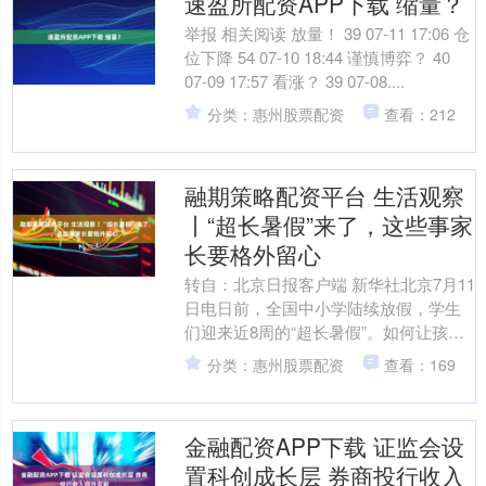
速盈所配资APP下载 缩量？
举报 相关阅读 放量！ 39 07-11 17:06 仓
位下降 54 07-10 18:44 谨慎博弈？ 40
07-09 17:57 看涨？ 39 07-08....
分类：惠州股票配资
查看：212
融期策略配资平台 生活观察
丨“超长暑假”来了，这些事家
长要格外留心
转自：北京日报客户端 新华社北京7月11
日电日前，全国中小学陆续放假，学生
们迎来近8周的“超长暑假”。如何让孩子
们安全、健康、快乐地度过假期，记者
分类：惠州股票配资
查看：169
采访了公安、消....
金融配资APP下载 证监会设
置科创成长层 券商投行收入