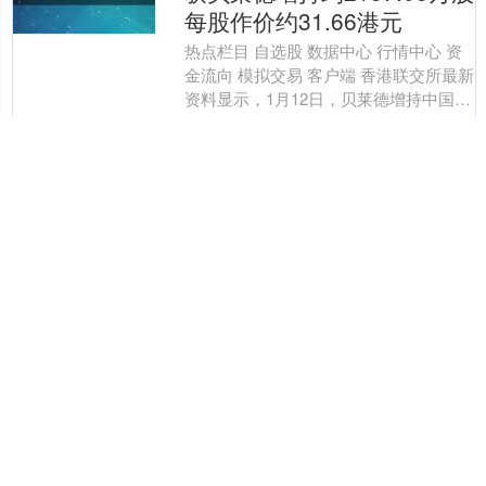
每股作价约31.66港元
热点栏目 自选股 数据中心 行情中心 资
金流向 模拟交易 客户端 香港联交所最新
资料显示，1月12日，贝莱德增持中国人
寿（02628）2157.0794万股，每....
分类：惠州股票配资
查看：154
百铭洋配资平台 热评丨冰雪
&ldquo;冷资源&rdquo;催生
&ldquo;热制造&rdquo;
雪地风筝、冰爬犁、雪圈追逐大寒将
至，各地冰雪活动异彩纷呈，冰雪经济
正热气腾腾。我国冰雪旅游人次已经连
续3个冰雪季实现了超过3亿人次的市场
分类：惠州股票配资
查看：119
规模。在20242025....
91配资APP下载 视觉中国：