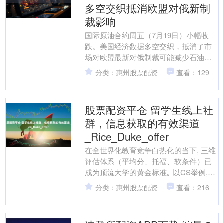
多空交织抵消欧盟对俄新制
裁影响
国际原油合约周五（7月19日）小幅收
跌。美国经济数据多空交织，抵消了市
场对欧盟最新对俄制裁可能减少石油供
应的担忧。 纽约商品交易所8月交割的西
分类：惠州股票配资
查看：129
得州中质原油（WT....
股票配资平仓 留学生线上社
群，信息获取的有效渠道
_Rice_Duke_offer
在全世界化教育竞争白热化的当下, 三维
评估体系（平均分、托福、软条件）已
成为顶流大学的黄金标准｡ 以CS举例,
Rice最近几年收到offer的人的平均gpa
分类：惠州股票配资
查看：216
已....