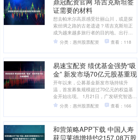
鼎冠配资官网 塔吉克斯坦签
证需要的材料
想去帕米尔高原感受壮丽山川，或是探
索丝绸之路的古老遗迹？塔吉克斯坦正
成为越来越多旅行者的目的地。出行第
一步——办理签证，其实并不复杂。只
分类：惠州股票配资
查看：118
要备齐材料，流程可以很顺....
易速宝配资 绩优基金强势“吸
金” 新发市场70亿元股基重现
开年以来，公募基金新发市场持续升
温，首发募集规模超过70亿元的权益基
金开始出现。 1月21日，广发研究智选混
合基金发布基金合同生效公告，基金发
分类：惠州股票配资
查看：166
行规模为72.21....
和营策略APP下载 中国人寿
获贝莱德增持约2157.08万股