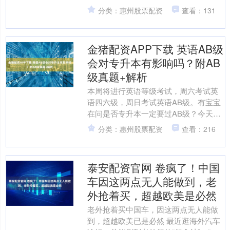
业管理咨询有限公司为股东，同时，注
分类：惠州股票配资
查看：131
册资本由约307.....
金猪配资APP下载 英语AB级
会对专升本有影响吗？附AB
级真题+解析
本周将进行英语等级考试，周六考试英
语四六级，周日考试英语AB级。有宝宝
在问是否专升本一定要过AB级？今天学
姐和大家统一讲解一下吧~ 文尾附2025
分类：惠州股票配资
查看：216
年6月英语AB....
泰安配资官网 卷疯了！中国
车因这两点无人能做到，老
外抢着买，超越欧美是必然
老外抢着买中国车，因这两点无人能做
到，超越欧美已是必然 最近逛海外汽车