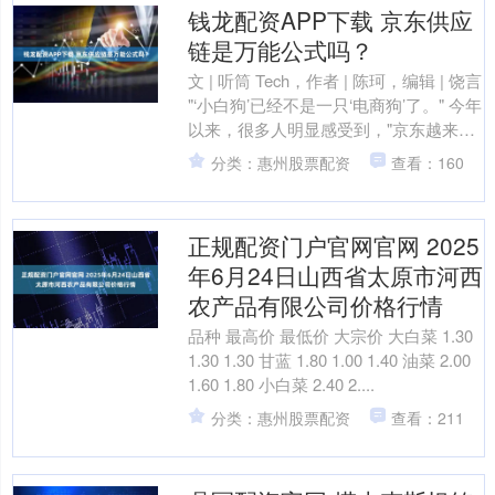
钱龙配资APP下载 京东供应
链是万能公式吗？
文 | 听筒 Tech，作者 | 陈珂，编辑 | 饶言
"‘小白狗’已经不是一只‘电商狗’了。" 今年
以来，很多人明显感受到，"京东越来越
不像‘京东’了。" 曾....
分类：惠州股票配资
查看：160
正规配资门户官网官网 2025
年6月24日山西省太原市河西
农产品有限公司价格行情
品种 最高价 最低价 大宗价 大白菜 1.30
1.30 1.30 甘蓝 1.80 1.00 1.40 油菜 2.00
1.60 1.80 小白菜 2.40 2....
分类：惠州股票配资
查看：211