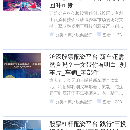
回升可期
证监会在科创板设置科创成长层，有利
于优质科技企业获得资本市场的更好支
持，获取融资用于科技创新及产业创
新。同时，科创板IPO和并购重组的规模
分类：惠州股票配资
查看：176
扩大将有效推动投行业务....
沪深股票配资平台 新车还需
磨合吗？一文带你看明白_刹
车片_车辆_零部件
家人们，今天咱来唠唠新车磨合这事
儿。我记得我刚买车那会，就老纠结这
新车到底还需不需要磨合。老一辈司机
都说要磨合，可身边一些年轻朋友又说
分类：惠州股票配资
查看：223
现在技术先进了，不用磨合。....
股票杠杆配资平台 践行“三投