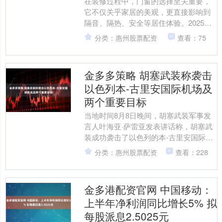
在装修过程中，门窗的选择至关重要，
它不仅关乎家居的美观，更直接影响到
隔音、隔热、安全等居住体验。2025
年，门窗行业竞争激烈，众多品牌各显
分类：惠州股票配资
查看：75
神通，今天为大家深度....
金多多策略 胡塞武装称袭击
以色列本-古里安国际机场及
两个重要目标
当地时间8月8日晚间，胡塞武装军事发
言人叶海亚·萨雷亚发表讲话称，胡塞武
装成功袭击了以色列的本-古里安国际机
场，以及阿什凯隆和贝尔谢巴的两个重
分类：惠州股票配资
查看：228
要以色列目标。以方....
金多港配资官网 中国移动：
上半年净利润同比增长5% 拟
每股派息2.5025元