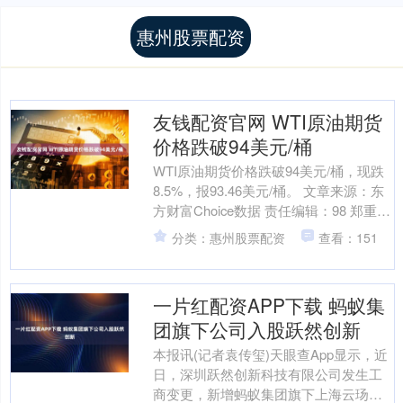
惠州股票配资
友钱配资官网 WTI原油期货
价格跌破94美元/桶
WTI原油期货价格跌破94美元/桶，现跌
8.5%，报93.46美元/桶。 文章来源：东
方财富Choice数据 责任编辑：98 郑重声
明：东方财富发布此内容旨在传....
分类：惠州股票配资
查看：151
一片红配资APP下载 蚂蚁集
团旗下公司入股跃然创新
本报讯(记者袁传玺)天眼查App显示，近
日，深圳跃然创新科技有限公司发生工
商变更，新增蚂蚁集团旗下上海云玚企