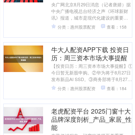
央广网北京8月29日消息（记者唐婧）据
中央广播电视总台经济之声《环球新财
讯》报道，城市是现代化建设的重要载
体、人民幸福生活的重要空间。《中共
分类：惠州股票配资
查看：158
中央 国务院关于推动....
牛大人配资APP下载 投资日
历：周三资本市场大事提醒
【投资日历：周三资本市场大事提醒】①
今日暂无新股申购。②华为将于8月27日
发布新品AI SSD。③商务部将于8月27日
举行上海合作组织经贸合作专题吹风
分类：惠州股票配资
查看：184
会。④中国....
老虎配资平台 2025门窗十大
品牌深度剖析_产品_家居_性
能