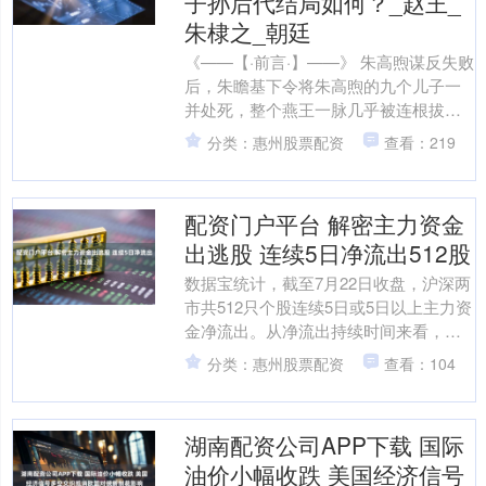
子孙后代结局如何？_赵王_
朱棣之_朝廷
《——【·前言·】——》 朱高煦谋反失败
后，朱瞻基下令将朱高煦的九个儿子一
并处死，整个燕王一脉几乎被连根拔
起。而同为朱棣之子、朱高煦之兄的朱
分类：惠州股票配资
查看：219
高燧，却没有落得同样....
配资门户平台 解密主力资金
出逃股 连续5日净流出512股
数据宝统计，截至7月22日收盘，沪深两
市共512只个股连续5日或5日以上主力资
金净流出。从净流出持续时间来看，赛
托生物连续23日主力资金净流出，排名
分类：惠州股票配资
查看：104
第一；春雪食....
湖南配资公司APP下载 国际
油价小幅收跌 美国经济信号