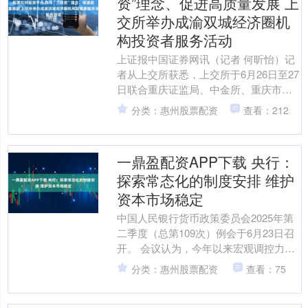
资”理念、促进高质量发展 上
交所举办成渝双城经济圈机
构投资者服务活动
上证报中国证券网讯（记者 何昕怡）记
者从上交所获悉，上交所于6月26日至27
日联合重庆证监局、中金所、重庆市南
岸区，在重庆市成功举办机构投资者服
分类：惠州股票配资
查看：212
务成渝双城经济圈....
一鼎盈配资APP下载 央行：
探索常态化的制度安排 维护
资本市场稳定
中国人民银行货币政策委员会2025年第
二季度（总第109次）例会于6月23日召
开。 会议认为，今年以来宏观调控力度
加大，货币政策适度宽松，强化逆周期
分类：惠州股票配资
查看：75
调节，综合运....