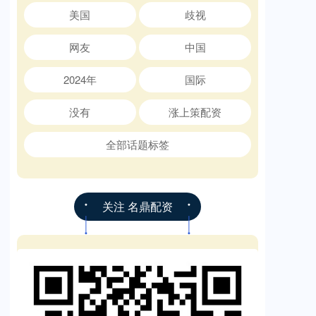
美国
歧视
网友
中国
2024年
国际
没有
涨上策配资
全部话题标签
关注 名鼎配资