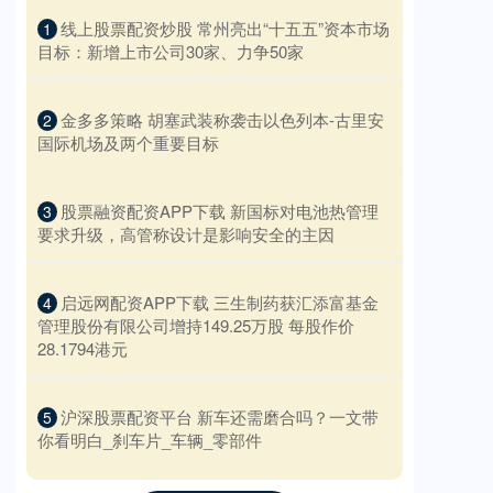
​线上股票配资炒股 常州亮出“十五五”资本市场
1
目标：新增上市公司30家、力争50家
​金多多策略 胡塞武装称袭击以色列本-古里安
2
国际机场及两个重要目标
​股票融资配资APP下载 新国标对电池热管理
3
要求升级，高管称设计是影响安全的主因
​启远网配资APP下载 三生制药获汇添富基金
4
管理股份有限公司增持149.25万股 每股作价
28.1794港元
​沪深股票配资平台 新车还需磨合吗？一文带
5
你看明白_刹车片_车辆_零部件