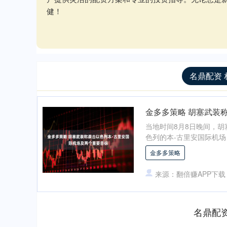
健！
名鼎配资 
金多多策略 胡塞武装
当地时间8月8日晚间，
色列的本-古里安国际机场
金多多策略
来源：翻倍赚APP下载
名鼎配