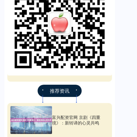
推荐资讯
富兴配资官网 京剧《四重
境》：新转译的心灵共鸣