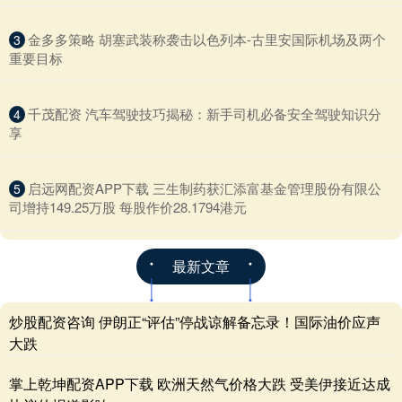
​金多多策略 胡塞武装称袭击以色列本-古里安国际机场及两个
3
重要目标
​千茂配资 汽车驾驶技巧揭秘：新手司机必备安全驾驶知识分
4
享
​启远网配资APP下载 三生制药获汇添富基金管理股份有限公
5
司增持149.25万股 每股作价28.1794港元
最新文章
炒股配资咨询 伊朗正“评估”停战谅解备忘录！国际油价应声
大跌
掌上乾坤配资APP下载 欧洲天然气价格大跌 受美伊接近达成