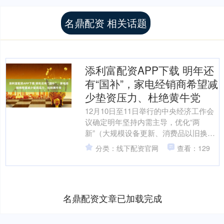
名鼎配资 相关话题
添利富配资APP下载 明年还
有“国补”，家电经销商希望减
少垫资压力、杜绝黄牛党
12月10日至11日举行的中央经济工作会
议确定明年坚持内需主导，优化“两
新”（大规模设备更新、消费品以旧换
新）政策实施。“可以明确的是明年肯定
分类：线下配资官网
查看：129
还有国补。”一位家....
名鼎配资文章已加载完成