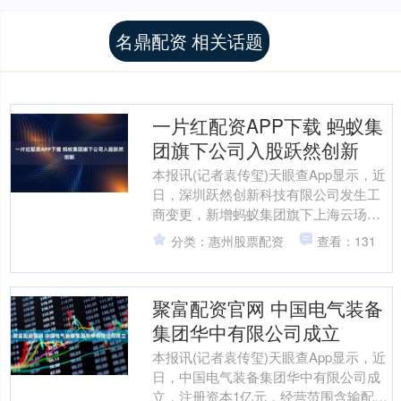
名鼎配资 相关话题
一片红配资APP下载 蚂蚁集
团旗下公司入股跃然创新
本报讯(记者袁传玺)天眼查App显示，近
日，深圳跃然创新科技有限公司发生工
商变更，新增蚂蚁集团旗下上海云玚企
业管理咨询有限公司为股东，同时，注
分类：惠州股票配资
查看：131
册资本由约307.....
聚富配资官网 中国电气装备
集团华中有限公司成立
本报讯(记者袁传玺)天眼查App显示，近
日，中国电气装备集团华中有限公司成
立，注册资本1亿元，经营范围含输配电