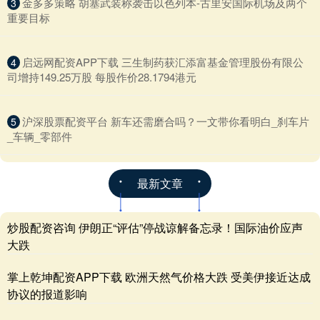
​金多多策略 胡塞武装称袭击以色列本-古里安国际机场及两个
3
重要目标
​启远网配资APP下载 三生制药获汇添富基金管理股份有限公
4
司增持149.25万股 每股作价28.1794港元
​沪深股票配资平台 新车还需磨合吗？一文带你看明白_刹车片
5
_车辆_零部件
最新文章
炒股配资咨询 伊朗正“评估”停战谅解备忘录！国际油价应声
大跌
掌上乾坤配资APP下载 欧洲天然气价格大跌 受美伊接近达成
协议的报道影响