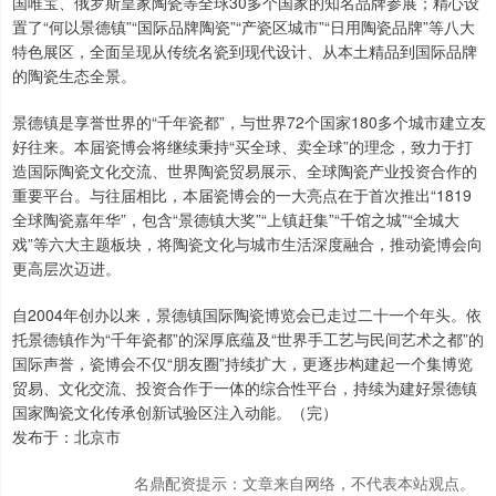
国唯宝、俄罗斯皇家陶瓷等全球30多个国家的知名品牌参展；精心设
置了“何以景德镇”“国际品牌陶瓷”“产瓷区城市”“日用陶瓷品牌”等八大
特色展区，全面呈现从传统名瓷到现代设计、从本土精品到国际品牌
的陶瓷生态全景。
景德镇是享誉世界的“千年瓷都”，与世界72个国家180多个城市建立友
好往来。本届瓷博会将继续秉持“买全球、卖全球”的理念，致力于打
造国际陶瓷文化交流、世界陶瓷贸易展示、全球陶瓷产业投资合作的
重要平台。与往届相比，本届瓷博会的一大亮点在于首次推出“1819
全球陶瓷嘉年华”，包含“景德镇大奖”“上镇赶集”“千馆之城”“全城大
戏”等六大主题板块，将陶瓷文化与城市生活深度融合，推动瓷博会向
更高层次迈进。
自2004年创办以来，景德镇国际陶瓷博览会已走过二十一个年头。依
托景德镇作为“千年瓷都”的深厚底蕴及“世界手工艺与民间艺术之都”的
国际声誉，瓷博会不仅“朋友圈”持续扩大，更逐步构建起一个集博览
贸易、文化交流、投资合作于一体的综合性平台，持续为建好景德镇
国家陶瓷文化传承创新试验区注入动能。（完）
发布于：北京市
名鼎配资提示：文章来自网络，不代表本站观点。