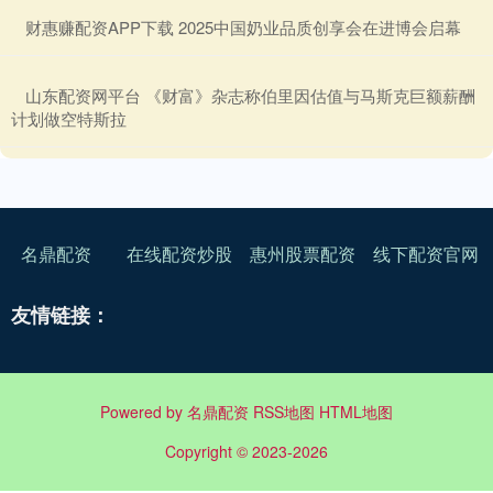
​财惠赚配资APP下载 2025中国奶业品质创享会在进博会启幕
​山东配资网平台 《财富》杂志称伯里因估值与马斯克巨额薪酬
计划做空特斯拉
名鼎配资
在线配资炒股
惠州股票配资
线下配资官网
友情链接：
Powered by
名鼎配资
RSS地图
HTML地图
Copyright
© 2023-2026