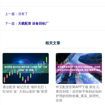
上一篇：没有了
下一篇：
天载配资 设备回收厂
相关文章
通达配资 铭记历史 缅怀先烈丨
申宝配资官网APP下载 新生儿
红绿生“金” 大别山老区“焕”新景
黄疸别慌！这些新手爸妈必知的
护理妙招快收藏_黄染_病理性_
症状