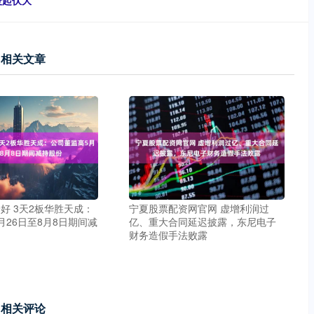
暖起伏大
相关文章
好 3天2板华胜天成：
宁夏股票配资网官网 虚增利润过
月26日至8月8日期间减
亿、重大合同延迟披露，东尼电子
财务造假手法败露
相关评论