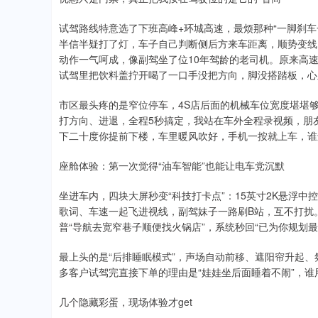
试驾路线特意选了下班高峰+环城高速，最烦那种“一脚刹车一脚
半信半疑打了灯，车子自己判断侧后方来车距离，顺势变线
动作一气呵成，像副驾坐了位10年驾龄的老司机。原来高速
试驾里把饮料盖拧开喝了一口手没把方向，脚没搭踏板，心
市区最头疼的是窄位停车，4S店后面的机械车位宽度堪堪够
打方向、进退，全程5秒搞定，我站在车外全程录视频，朋
下二十度你提前下楼，车里暖风吹好，手机一按就上车，谁
座舱体验：第一次觉得“油车智能”也能让电车党沉默
坐进车内，四块大屏秒变“科技打卡点”：15英寸2K悬浮中控+
歌词、车速一起飞进视线，副驾妹子一路刷B站，互不打扰
普“导航去宽窄巷子顺便找火锅店”，系统秒回“已为你规划
最上头的是“后排睡眠模式”，声场自动前移、遮阳帘升起
多客户试驾完直接下单的理由是“娃娃坐后面睡着不闹”，谁
几个隐藏彩蛋，现场体验才get