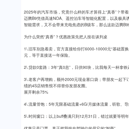
2025年的汽车市场，究竟什么样的车才算得上“真香”？带
迈腾B9凭借高速NOA、遥控泊车等智能化配置，以及极
智能需求，又不会带来充电焦虑的B级车，那么这款迈腾B
为什么突然“真香”？优惠政策先把人按在谈判桌
1\.旧车别急着卖，官方直接给你打6000-10000元“基
元，等于直接送一年保险。
2\.贷款0套路：3年“真0息”，日供90块，比我每天一杯拿
3\.老客户再增购，额外2000元现金塞口袋；带朋友一起下
绩的4S店销售恨不得替你发朋友圈。
展开剩余75%
4\.流量管饱：5年无限基础流量+6G/月媒体流量，听歌
5\.时间窗口：以上buff叠满只到12月31日，错过就要等
优惠只是门票，真正把我按在驾驶位的是它的“智商”