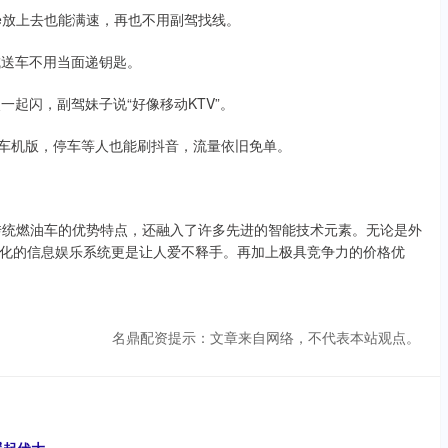
one放上去也能满速，再也不用副驾找线。
城送车不用当面递钥匙。
一起闪，副驾妹子说“好像移动KTV”。
视频”车机版，停车等人也能刷抖音，流量依旧免单。
传统燃油车的优势特点，还融入了许多先进的智能技术元素。无论是外
化的信息娱乐系统更是让人爱不释手。再加上极具竞争力的价格优
名鼎配资提示：文章来自网络，不代表本站观点。