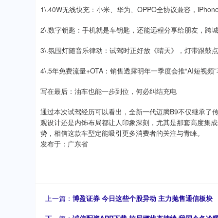
1\.40W无线快充：小米、华为、OPPO全协议兼容，iPh
2\.数字钥匙：手机就是车钥匙，还能远程分享给朋友，跨
3\.氛围灯随音乐律动：试驾时正好放《晴天》，灯带跟鼓点
4\.5年免费流量+OTA：销售透露明年一季度会推“AI短
写在最后：油车也能一步到位，何必纠结充电
通过本次试驾经历可以看出，全新一代迈腾B9不仅继承了
观设计还是内饰布局都让人印象深刻，尤其是那套高度集成
势，相信这款车型定能吸引更多消费者的关注与青睐。
发布于：广东省
上一篇：
博盈证券 今日这些个股异动 主力抛售通信板块