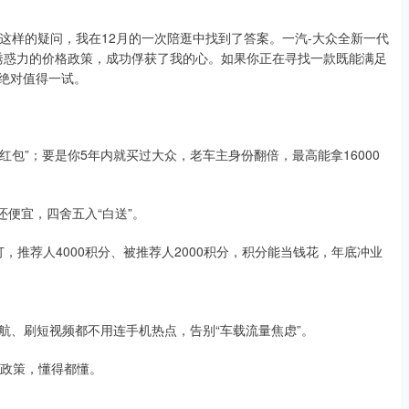
着这样的疑问，我在12月的一次陪逛中找到了答案。一汽-大众全新一代
具诱惑力的价格政策，成功俘获了我的心。如果你正在寻找一款既能满足
9绝对值得一试。
础置换红包”；要是你5年内就买过大众，老车主身份翻倍，最高能拿16000
铁还便宜，四舍五入“白送”。
订，推荐人4000积分、被推荐人2000积分，积分能当钱花，年底冲业
、导航、刷短视频都不用连手机热点，告别“车载流量焦虑”。
明年政策，懂得都懂。