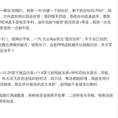
油”的蠕行。销售一句“你拨一下转向灯，剩下的交给IQ.Pilot”，我
，方向盘转得比我还丝滑；遇到慢车挡道，系统自动提速超车，整套
NOA真不是电车专利，油车也能“0接管”跑完匝道+弯道，我第一次在
里居然一点都不慌。
卡门。我掏出手机，一汽-大众App里点“遥控泊车”，车子自己挂挡、
友圈点赞瞬间破百。销售补刀：这套RPA连机械车位都能识别，冬天零
还冻手？
10.25英寸液晶仪表+11.6英寸副驾娱乐屏+WHUD抬头显示，导航、
。科大讯飞语音连续20秒对话，四川话、粤语都能听懂，我故意用川
最优路线，附近评分最高的是大龙燚”，副驾妹子直接笑出鹅叫。
、氛围灯调成暖黄，座椅靠背放倒再开按摩，二排秒变头等舱。销售说很
用谁知道。